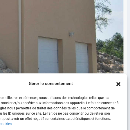
Gérer le consentement
errain en pente.
es meilleures expériences, nous utilisons des technologies telles que les
 stocker et/ou accéder aux informations des appareils. Le fait de consentir à
s envies de chacun, ce dernier pourra accueillir une cave
gies nous permettra de traiter des données telles que le comportement de
i la possibilité de multiples aménagements. Un escalier
 les ID uniques sur ce site. Le fait de ne pas consentir ou de retirer son
 peut avoir un effet négatif sur certaines caractéristiques et fonctions.
 cookies