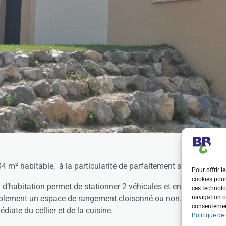
4 m² habitable, à la particularité de parfaitement s’adapter au t
Pour offrir l
cookies pour
 d’habitation permet de stationner 2 véhicules et en fonction de
ces technolo
implement un espace de rangement cloisonné ou non. Offrant ains
navigation ou
consentement
ate du cellier et de la cuisine.
Politique de