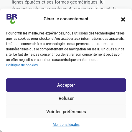
lignes épurées et ses formes géométriques lui
donnent un design résolument moderne et élégant. La
pureté du blanc de ses façades conjuguée à l’élégance
Gérer le consentement
du gris anthracite des menuiseries lui confère un
certain cachet.
Pour offrir les meilleures expériences, nous utilisons des technologies telles
Les ouvertures façon « verticale » sur le devant de la
que les cookies pour stocker et/ou accéder aux informations des appareils.
Le fait de consentir à ces technologies nous permettra de traiter des
maison donnent du cachet et illuminent les pièces de
données telles que le comportement de navigation ou les ID uniques sur ce
lumières.
site. Le fait de ne pas consentir ou de retirer son consentement peut avoir
un effet négatif sur certaines caractéristiques et fonctions.
Sur sa partie arrière, ses propriétaires ont fait le choix
Politique de cookies
d’une large ouverture sur la nature. Les grandes baies
vitrées laissent la lumière naturelle imprégner la pièce
de vie, la cuisine et la suite parentale jusqu’à la
Accepter
tombée de la nuit.
Refuser
Amateurs d’une vie à l’extérieur, ses occupants
profitent dès que la météo le permet d’une grande
Voir les préférences
terrasse en prolongement des espaces de vie.
Mentions légales